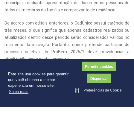
município, mediante apresentação de documentos pessoais de
todos os membros da família e comprovante de residência.
De acordo com editais anteriores, o CadÚnico possui carência de
três meses, o que significa que apenas cadastros realizados ou
atualizados dentro desse período serão considerados válidos no
momento da inscrição. Portanto, quem pretende participar do
processo seletivo do ProBem 2026/1 deve providenciar a
atualização ainda neste semestre.
Permitir cookies
A instituição destaca que ter o CadÚnico ativo não garante a
Este site usa cookies para garantir
Dispensar
bolsa, mas é condição indispensável para inscrição. Sem o registro
que você obtenha a melhor
experiência em nosso site.
atualizado, o estudante ficará automaticamente impedido de
Preferências de Cookie
Saiba mais
participar do processo seletivo.
O ProBem tem beneficiado milhares de jovens goianos ao longo
dos anos, contribuindo para o acesso à educação superior e para a
formação profissional de qualidade. Em edições recentes, o
programa chegou a ofertar mais de 5 mil bolsas de estudo em