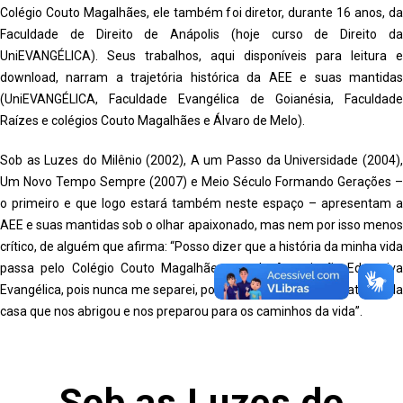
Colégio Couto Magalhães, ele também foi diretor, durante 16 anos, da
Faculdade de Direito de Anápolis (hoje curso de Direito da
UniEVANGÉLICA). Seus trabalhos, aqui disponíveis para leitura e
download, narram a trajetória histórica da AEE e suas mantidas
(UniEVANGÉLICA, Faculdade Evangélica de Goianésia, Faculdade
Raízes e colégios Couto Magalhães e Álvaro de Melo).
Sob as Luzes do Milênio (2002), A um Passo da Universidade (2004),
Um Novo Tempo Sempre (2007) e Meio Século Formando Gerações –
o primeiro e que logo estará também neste espaço – apresentam a
AEE e suas mantidas sob o olhar apaixonado, mas nem por isso menos
crítico, de alguém que afirma: “Posso dizer que a história da minha vida
passa pelo Colégio Couto Magalhães e pela Associação Educativa
Evangélica, pois nunca me separei, por laços de amizade e gratidão, da
casa que nos abrigou e nos preparou para os caminhos da vida”.
Sob as Luzes do