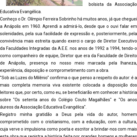
bolsista da Associação
Educativa Evangélica.
Conheço o Dr. Olímpio Ferreira Sobrinho há muitos anos, já que cheguei
a Anápolis em 1960. Aprendi a admirá-lo, desde que o ouvi falar em
solenidades, pela sua facilidade de expressão e, posteriormente, pela
convivência mais estreita quando exerci o cargo de Diretor Executivo
da Faculdades Integradas da A.E.E. nos anos de 1992 a 1994, tendo-o
como companheiro de equipe, Diretor que era da Faculdade de Direito
de Anápolis, presença no nosso meio marcada pela lhaneza,
experiência, disposição e comprometimento com a obra.
"Sob as Luzes do Milênio" confirma o que penso a respeito do autor: é a
mais completa memoria viva existente colocada a disposição dos
leitores que, por certo, como eu, se beneficiarão em conhecer a história
sobre "Os setenta anos do Colégio Couto Magalhães" e "Os anos
áureos da Associação Educativa Evangélica".
Registro minha gratidão a Deus pela vida do autor, homem
comprometido com o cristianismo, com a educação, com a cultura,
cuja verve o impulsiona como poeta e escritor a brindar-nos com mais
esta obra que registra a história feita por grandes homens e mulheres