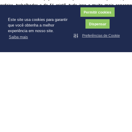
ordeiro, trabalhador e de fé cristã, tudo isso e muito mais concorre
para que no segundo século que se iniciará, Anápolis se torne num
Permitir cookies
edifício visível para todo o mundo, com benefícios para todos os que
Este site usa cookies para garantir
Dispensar
que você obtenha a melhor
aqui vivem.
experiência em nosso site.
Preferências de Cookie
Saiba mais
Contudo, para se construir é necessário conhecer os detalhes do que,
se vem fazendo e meu amigo, Dr. Olímpio, com sua sensibilidade e
capacidade de expressar, cria uma excelente oportunidade para que o
leitor tenha essa visão do nosso passado (até recente) em vários de
seus aspectos, permitindo a todos nós a síntese dessa bela construção
que, certamente, ainda será o edifício, do qual todos nós nos
orgulharemos, pois além de abrigar uma obra benemérita, ainda
engrandece o Território Goiano e o coração da Pátria Brasileira.
Boa Leitura
Geraldo Henrique F. Espíndola
Chanceler da UniEVANGÉLICA