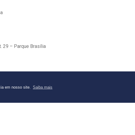
ça
. 29 – Parque Brasília
Centro
cia em nosso site.
Saiba mais
lico de Goianésia (UNIEGO)