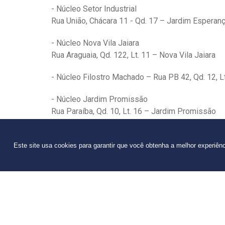
- Núcleo Setor Industrial
Rua União, Chácara 11 - Qd. 17 – Jardim Esperan
- Núcleo Nova Vila Jaiara
Rua Araguaia, Qd. 122, Lt. 11 – Nova Vila Jaiara
- Núcleo Filostro Machado – Rua PB 42, Qd. 12, Lt
- Núcleo Jardim Promissão
Rua Paraíba, Qd. 10, Lt. 16 – Jardim Promissão
- Núcleo Centro – Av. Quintino Bocaiúva, 1071 – 
Este site usa cookies para garantir que você obtenha a melhor experiên
Goianésia
- Núcleo Goianésia – Centro Universitário Evangé
Av. Brasil, 1000 – Bairro Covoá – Goianésia
Ceres
- Núcleo Ceres – Centro Cultural