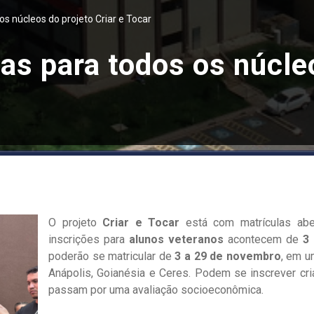
os núcleos do projeto Criar e Tocar
as para todos os núcle
O projeto
Criar e Tocar
está com matrículas abe
inscrições para
alunos veteranos
acontecem de
3
poderão se matricular de
3 a 29 de novembro
, em u
Anápolis, Goianésia e Ceres. Podem se inscrever cr
passam por uma avaliação socioeconômica.