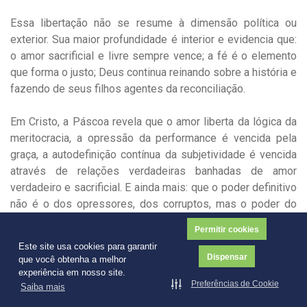
Essa libertação não se resume à dimensão política ou
exterior. Sua maior profundidade é interior e evidencia que:
o amor sacrificial e livre sempre vence; a fé é o elemento
que forma o justo; Deus continua reinando sobre a história e
fazendo de seus filhos agentes da reconciliação.
Em Cristo, a Páscoa revela que o amor liberta da lógica da
meritocracia, a opressão da performance é vencida pela
graça, a autodefinição contínua da subjetividade é vencida
através de relações verdadeiras banhadas de amor
verdadeiro e sacrificial. E ainda mais: que o poder definitivo
não é o dos opressores, dos corruptos, mas o poder do
Amor que se entrega à morte e ressuscita.
Permitir cookies
Este site usa cookies para garantir
Quem acolhe essa verdade é chamado a viver não mais
Dispensar
que você obtenha a melhor
sob o jugo do medo ou da autocondenação, mas como
experiência em nosso site.
Preferências de Cookie
alguém libertado para uma nova humanidade, onde fazemos
Saiba mais
de toda a nossa vida um reflexo da graça que nos alcançou.